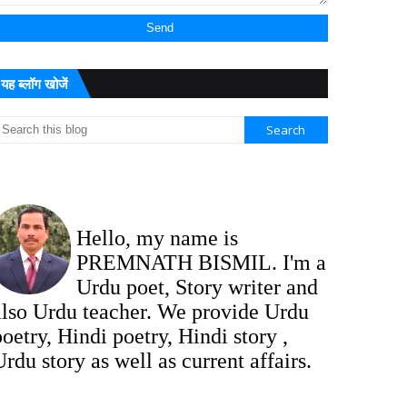
यह ब्लॉग खोजें
Hello, my name is
PREMNATH BISMIL. I'm a
Urdu poet, Story writer and
also Urdu teacher. We provide Urdu
poetry, Hindi poetry, Hindi story ,
Urdu story as well as current affairs.