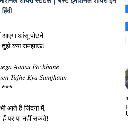
नल शायरी स्टेटस | बेस्ट इमोशनल शायरी इन
हिंदी
ं आएगा आंसू पोछने
ं तुझे क्या समझाऊं!
aega Aansu Pochhane
en Tujhe Kya Samjhaun
***
ी आते हैं जिंदगी में,
े हैं पर पा नहीं सकते!