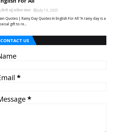
nglish For All
हिन्दी ‎उर्दू ‎साहित्य ‎संसार
July 13, 2025
ain Quotes | Rainy Day Quotes In English For All “A rainy day is a
pecial gift to re…
CONTACT US
Name
Email
*
Message
*