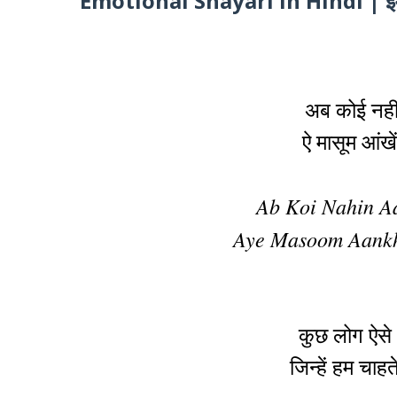
Emotional Shayari In Hindi | इमोश
अब कोई नही
ऐ मासूम आंखे
Ab Koi Nahin A
Aye Masoom Aankh
कुछ लोग ऐसे भ
जिन्हें हम चाहत