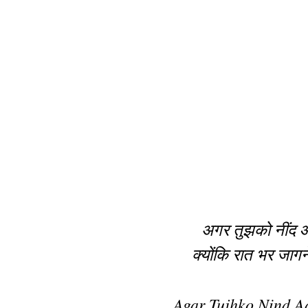
अगर तुझको नींद आ
क्योंकि रात भर जागने
Agar Tujhko Nind A