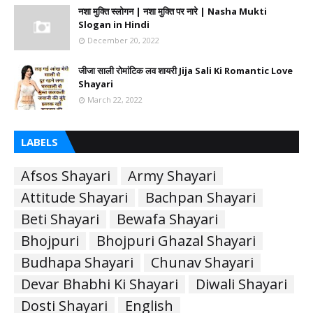
नशा मुक्ति स्लोगन | नशा मुक्ति पर नारे | Nasha Mukti
Slogan in Hindi
December 20, 2022
जीजा साली रोमांटिक लव शायरी Jija Sali Ki Romantic Love
Shayari
March 22, 2022
LABELS
Afsos Shayari
Army Shayari
Attitude Shayari
Bachpan Shayari
Beti Shayari
Bewafa Shayari
Bhojpuri
Bhojpuri Ghazal Shayari
Budhapa Shayari
Chunav Shayari
Devar Bhabhi Ki Shayari
Diwali Shayari
Dosti Shayari
English