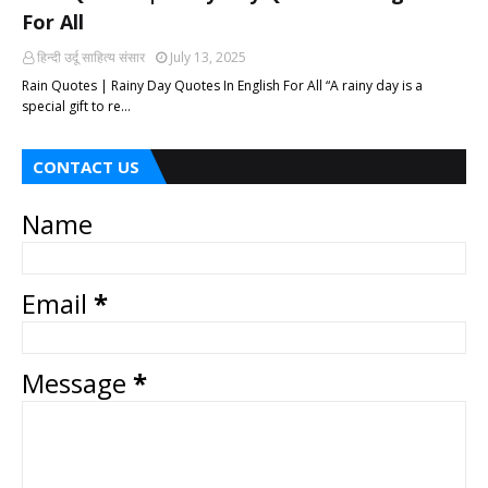
For All
हिन्दी ‎उर्दू ‎साहित्य ‎संसार
July 13, 2025
Rain Quotes | Rainy Day Quotes In English For All “A rainy day is a
special gift to re…
CONTACT US
Name
Email
*
Message
*