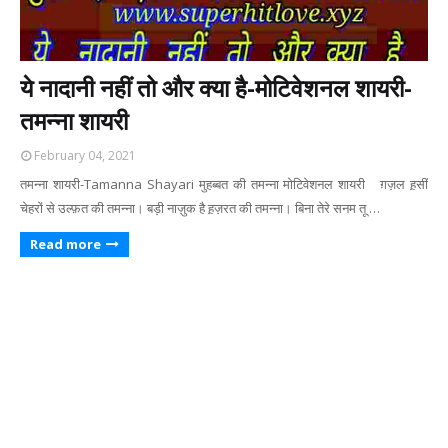
ये नादानी नहीं तो और क्या है-मोटिवेशनल शायरी-
तमन्ना शायरी
February 04, 2021
तमन्ना शायरी-Tamanna Shayari मुहब्बत की तमन्ना मोटिवेशनल शायरी ग़ज़ल ह़सीं
चेहरों से उल्फ़त की तमन्ना। बड़ी नाज़ुक है ह़ज़रत की तमन्ना। बिना तेरे सनम तू …
Read more