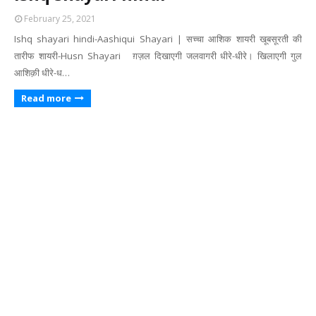
February 25, 2021
Ishq shayari hindi-Aashiqui Shayari | सच्चा आशिक शायरी खूबसूरती की
तारीफ शायरी-Husn Shayari ग़ज़ल दिखाएगी जलवागरी धीरे-धीरे। खिलाएगी गुल
आशिक़ी धीरे-ध…
Read more