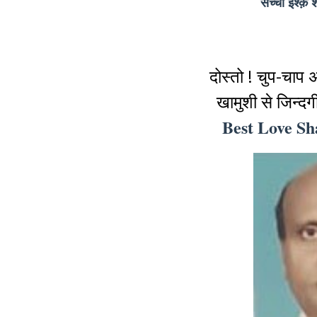
सच्चा इश्क़
दोस्तो ! चुप-चाप
खामुशी से जिन्द
Best Love Sha