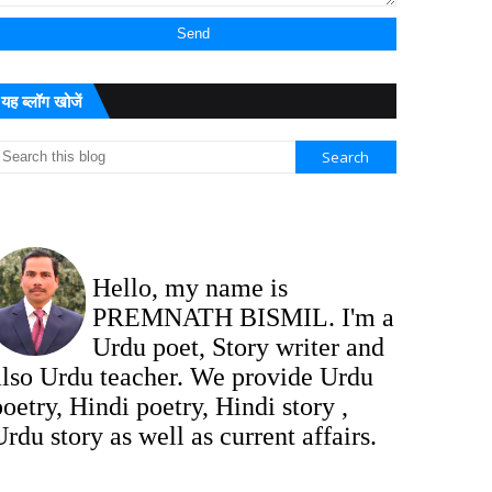
यह ब्लॉग खोजें
Hello, my name is
PREMNATH BISMIL. I'm a
Urdu poet, Story writer and
also Urdu teacher. We provide Urdu
poetry, Hindi poetry, Hindi story ,
Urdu story as well as current affairs.