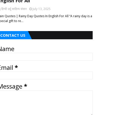
nglish For All
हिन्दी ‎उर्दू ‎साहित्य ‎संसार
July 13, 2025
ain Quotes | Rainy Day Quotes In English For All “A rainy day is a
pecial gift to re…
CONTACT US
Name
Email
*
Message
*