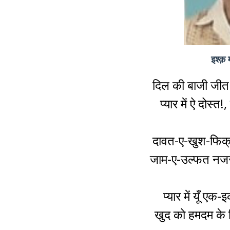
इश्क़ 
दिल की बाजी जीत 
प्यार में ऐ दोस्त!
दावत-ए-खुश-फिक्र
जाम-ए-उल्फत नजरों
प्यार में यूँ एक
खुद को हमदम के ल