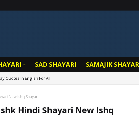
HAYARI
SAD SHAYARI
SAMAJIK SHAYAR
y Quotes In English For All
Shayari New Ishq Shayari
ाइन Ishk Hindi Shayari New Ishq