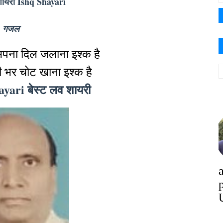
 शायरी Ishq Shayari
गजल
 अपना दिल जलाना इश्क है
गी भर चोट खाना इश्क है
yari बेस्ट लव शायरी