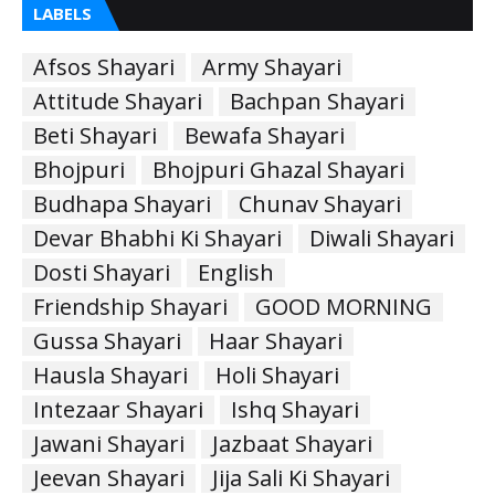
LABELS
Afsos Shayari
Army Shayari
Attitude Shayari
Bachpan Shayari
Beti Shayari
Bewafa Shayari
Bhojpuri
Bhojpuri Ghazal Shayari
Budhapa Shayari
Chunav Shayari
Devar Bhabhi Ki Shayari
Diwali Shayari
Dosti Shayari
English
Friendship Shayari
GOOD MORNING
Gussa Shayari
Haar Shayari
Hausla Shayari
Holi Shayari
Intezaar Shayari
Ishq Shayari
Jawani Shayari
Jazbaat Shayari
Jeevan Shayari
Jija Sali Ki Shayari