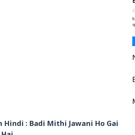
E
R
s
n Hindi : Badi Mithi Jawani Ho Gai
Hai