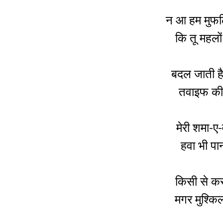
न आ हम मुफलि
कि तू महलों
बदल जाती ह
तवाइफ की 
मेरी शमा-ए-
हवा भी पान
किसी से कर त
मगर मुश्किल