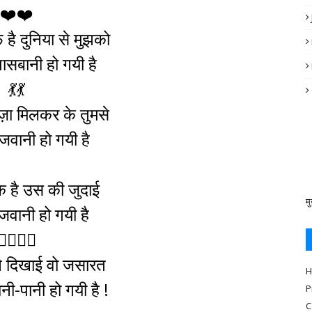
❤️❤️
है दुनिया से मुझको
सबानी हो गयी है
💃💃
 मज़ा मिलकर के तुमसे
जवानी हो गयी है
है उस की जुदाई
मु
जवानी हो गयी है
👨‍❤️‍💋‍👨
ने दिखाई वो जसारत
H
नी-पानी हो गयी है !
P
C