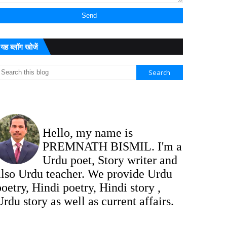
यह ब्लॉग खोजें
Hello, my name is
PREMNATH BISMIL. I'm a
Urdu poet, Story writer and
also Urdu teacher. We provide Urdu
poetry, Hindi poetry, Hindi story ,
Urdu story as well as current affairs.