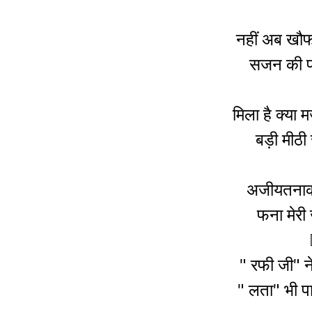
नहीं अब खौफ 
सजन की पा
मिला है क्या
बड़ी मीठी 
अजीयतनाक 
फना मेरी 
" रफी जी" 
" लता" भी पा