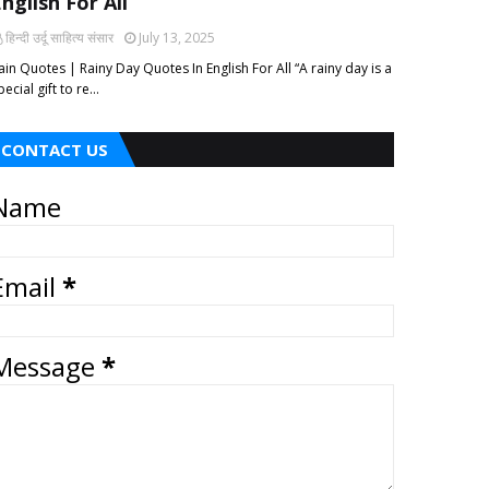
nglish For All
हिन्दी ‎उर्दू ‎साहित्य ‎संसार
July 13, 2025
ain Quotes | Rainy Day Quotes In English For All “A rainy day is a
pecial gift to re…
CONTACT US
Name
Email
*
Message
*