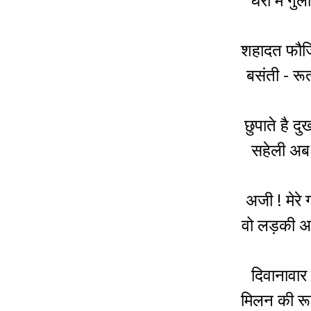
शहादत फौजि
बसंती - रूत
छुपाते है दु
सहेली अब 
अजी ! मेरे
वो लड़की अब
दिवानावार
मिलन की रूत