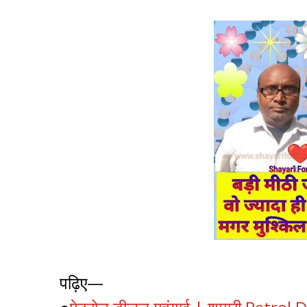
पढ़िए—