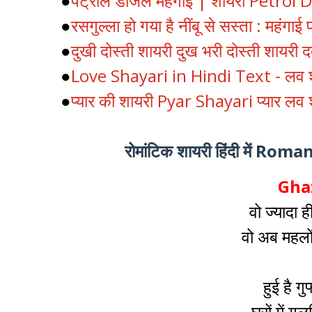
●
पेट्रोल डीजल महंगाई | शायरी Petrol
●
रसगुल्ला हो गया है नींबू से सस्ता : महंगाई
●
दुखी दोस्ती शायरी दुख भरी दोस्ती शायरी दर
●
Love Shayari in Hindi Text - लव शाय
●
प्यार की शायरी Pyar Shayari प्यार ल
रोमांटिक शायरी हिंदी में R
Ghaz
वो ज्यादा ह
वो अब महलों
हुई है गुफ्
घरों में ग